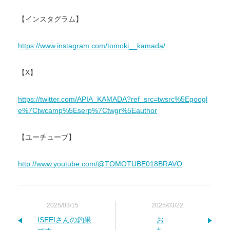
【インスタグラム】
https://www.instagram.com/tomoki__kamada/
【X】
https://twitter.com/APIA_KAMADA?ref_src=twsrc%5Egoogl
e%7Ctwcamp%5Eserp%7Ctwgr%5Eauthor
【ユーチューブ】
http://www.youtube.com/@TOMOTUBE018BRAVO
2025/03/15
2025/03/22
ISEEIさんの釣果
お