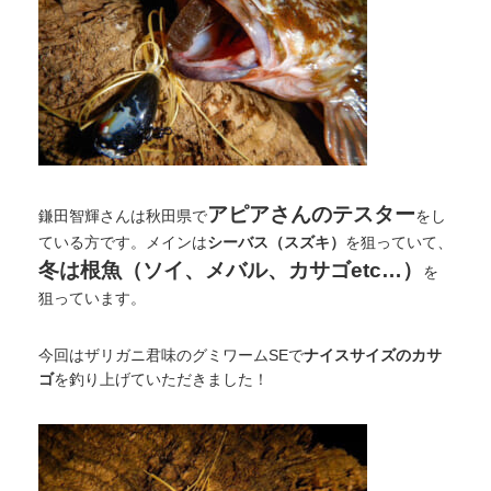
アピアさんのテスター
鎌田智輝さんは秋田県で
をし
ている方です。メインは
シーバス（スズキ）
を狙っていて、
冬は根魚（ソイ、メバル、カサゴetc…）
を
狙っています。
今回はザリガニ君味のグミワームSEで
ナイスサイズのカサ
ゴ
を釣り上げていただきました！