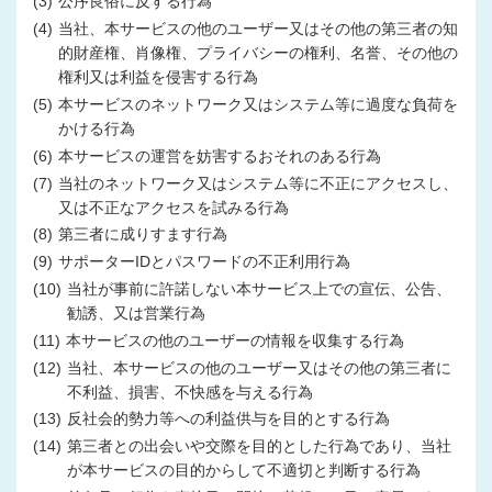
(3)
公序良俗に反する行為
(4)
当社、本サービスの他のユーザー又はその他の第三者の知
的財産権、肖像権、プライバシーの権利、名誉、その他の
権利又は利益を侵害する行為
(5)
本サービスのネットワーク又はシステム等に過度な負荷を
かける行為
(6)
本サービスの運営を妨害するおそれのある行為
(7)
当社のネットワーク又はシステム等に不正にアクセスし、
又は不正なアクセスを試みる行為
(8)
第三者に成りすます行為
(9)
サポーターIDとパスワードの不正利用行為
(10)
当社が事前に許諾しない本サービス上での宣伝、公告、
勧誘、又は営業行為
(11)
本サービスの他のユーザーの情報を収集する行為
(12)
当社、本サービスの他のユーザー又はその他の第三者に
不利益、損害、不快感を与える行為
(13)
反社会的勢力等への利益供与を目的とする行為
(14)
第三者との出会いや交際を目的とした行為であり、当社
が本サービスの目的からして不適切と判断する行為