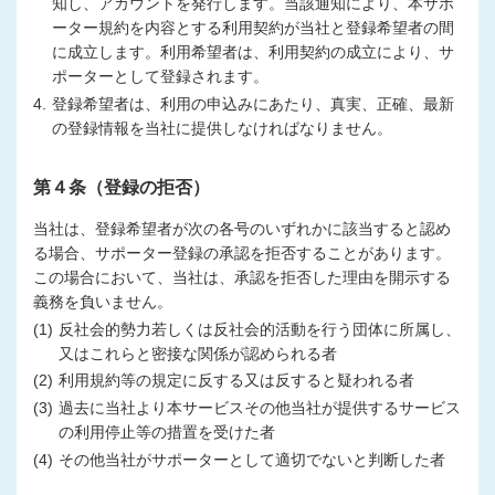
知し、アカウントを発行します。当該通知により、本サポ
ーター規約を内容とする利用契約が当社と登録希望者の間
に成立します。利用希望者は、利用契約の成立により、サ
ポーターとして登録されます。
4.
登録希望者は、利用の申込みにあたり、真実、正確、最新
の登録情報を当社に提供しなければなりません。
第４条（登録の拒否）
当社は、登録希望者が次の各号のいずれかに該当すると認め
る場合、サポーター登録の承認を拒否することがあります。
この場合において、当社は、承認を拒否した理由を開示する
義務を負いません。
(1)
反社会的勢力若しくは反社会的活動を行う団体に所属し、
又はこれらと密接な関係が認められる者
(2)
利用規約等の規定に反する又は反すると疑われる者
(3)
過去に当社より本サービスその他当社が提供するサービス
の利用停止等の措置を受けた者
(4)
その他当社がサポーターとして適切でないと判断した者