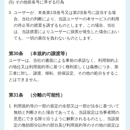
(5)
その他前各号に準ずる行為
3.
ユーザーが、本条第1項各号又は第2項各号に該当する場
合、当社の判断により、当該ユーザーの本サービスの利用
の停止等の措置を講ずるものとします。この場合、当社
は、当該措置によりユーザーに損害が発生した場合におい
ても、一切の責任を負わないものとします。
第30条 （本規約の譲渡等）
ユーザーは、当社の書面による事前の承諾なく、利用契約上
の地位又は利用規約等に基づく権利若しくは義務につき、第
三者に対し、譲渡、移転、担保設定、その他の処分をするこ
とはできません。
第31条 （分離の可能性）
1.
利用規約等の一部の規定の全部又は一部が法令に基づいて
無効と判断された場合であっても、当該規定は当事者間の
意思にできる限り沿うように解釈されるものとし、当該規
定の無効部分以外の部分及び利用規約等のその他の規定は