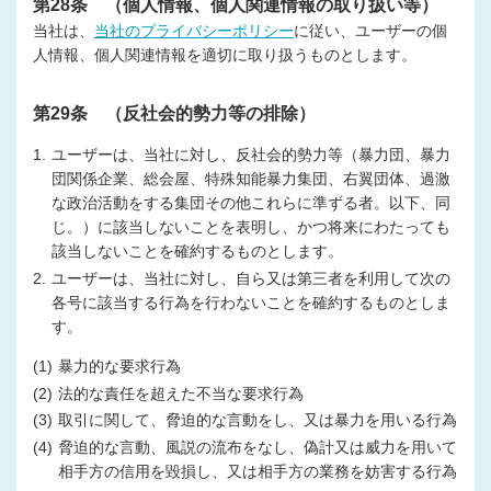
第28条 （個人情報、個人関連情報の取り扱い等）
当社は、
当社のプライバシーポリシー
に従い、ユーザーの個
人情報、個人関連情報を適切に取り扱うものとします。
第29条 （反社会的勢力等の排除）
1.
ユーザーは、当社に対し、反社会的勢力等（暴力団、暴力
団関係企業、総会屋、特殊知能暴力集団、右翼団体、過激
な政治活動をする集団その他これらに準ずる者。以下、同
じ。）に該当しないことを表明し、かつ将来にわたっても
該当しないことを確約するものとします。
2.
ユーザーは、当社に対し、自ら又は第三者を利用して次の
各号に該当する行為を行わないことを確約するものとしま
す。
(1)
暴力的な要求行為
(2)
法的な責任を超えた不当な要求行為
(3)
取引に関して、脅迫的な言動をし、又は暴力を用いる行為
(4)
脅迫的な言動、風説の流布をなし、偽計又は威力を用いて
相手方の信用を毀損し、又は相手方の業務を妨害する行為