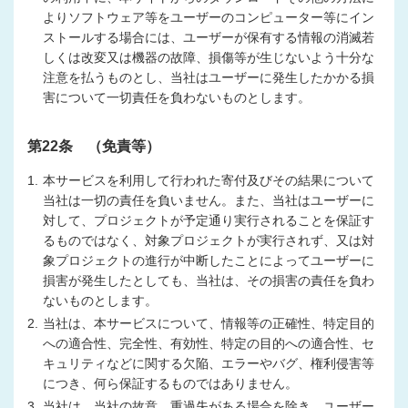
よりソフトウェア等をユーザーのコンピューター等にイン
ストールする場合には、ユーザーが保有する情報の消滅若
しくは改変又は機器の故障、損傷等が生じないよう十分な
注意を払うものとし、当社はユーザーに発生したかかる損
害について一切責任を負わないものとします。
第22条 （免責等）
1.
本サービスを利用して行われた寄付及びその結果について
当社は一切の責任を負いません。また、当社はユーザーに
対して、プロジェクトが予定通り実行されることを保証す
るものではなく、対象プロジェクトが実行されず、又は対
象プロジェクトの進行が中断したことによってユーザーに
損害が発生したとしても、当社は、その損害の責任を負わ
ないものとします。
2.
当社は、本サービスについて、情報等の正確性、特定目的
への適合性、完全性、有効性、特定の目的への適合性、セ
キュリティなどに関する欠陥、エラーやバグ、権利侵害等
につき、何ら保証するものではありません。
3.
当社は、当社の故意、重過失がある場合を除き、ユーザー