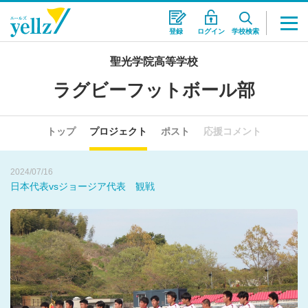
登録
ログイン
学校検索
2024/07/09
聖光学院高等学校
全国出場部活動への「壮行会」がありました！
ラグビーフットボール部
2024/09/02
令和6年度第11回全国高等学校7人制ラグビーフットボール大会に
トップ
プロジェクト
ポスト
応援コメント
出場してきました！
2024/07/16
日本代表vsジョージア代表 観戦
2024/07/09
全国出場部活動への「壮行会」がありました！
2024/09/02
令和6年度第11回全国高等学校7人制ラグビーフットボール大会に