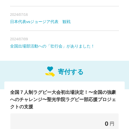
豪に全力で挑ん
2024/07/16
できます！！
日本代表vsジョージア代表 観戦
2024/07/09
第11回全国高等学校７人
全国出場部活動への「壮行会」がありました！
制ラグビーフットボール
寄付する
大会
聖光学院高
に出場する、
校ラグビーフットボール
全国７人制ラグビー大会初出場決定！〜全国の強豪
へのチャレンジ〜聖光学院ラグビー部応援プロジェ
部
にご支援をお願い致します！
クトの支援
0
創部58年を迎える聖光学院ラグビー部。2018に創部初の
円