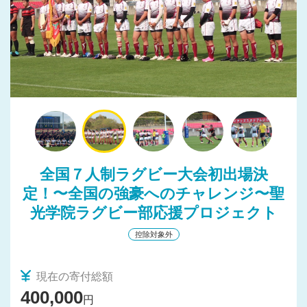
出場してきました！
全国７人制ラグビー大会初出場決
定！〜全国の強豪へのチャレンジ〜聖
光学院ラグビー部応援プロジェクト
控除対象外
現在の寄付総額
400,000
円