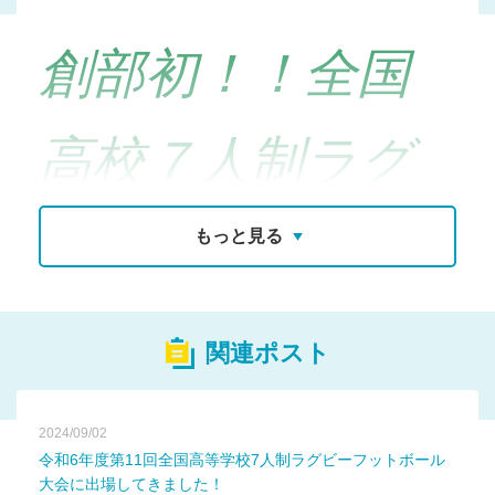
創部初！！全国
高校７人制ラグ
ビー大会（福島
もっと見る
県代表）の切
関連ポスト
符！！全国の強
2024/09/02
令和6年度第11回全国高等学校7人制ラグビーフットボール
大会に出場してきました！