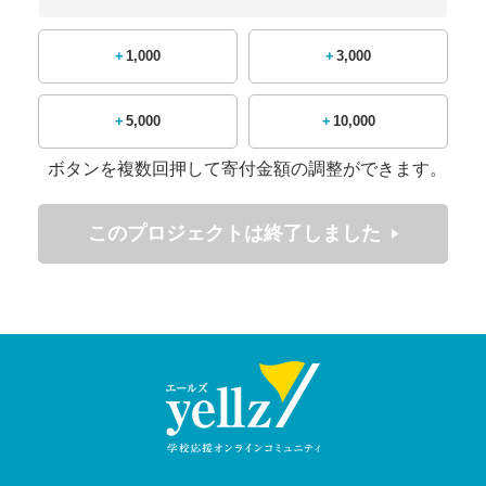
「花園」に出場した以来の、2度目の全国へのチャレンジと
なります。（※7人制競技では創部初の全国大会）
+1,000
+3,000
聖光学院ラグビー部は、全国高校ラグビーの舞台で低迷して
いる福島県・東北地方から旋風を巻き起こそうと2023年よ
+5,000
+10,000
り特別強化指定部となり、県内外より寮生を募集し、
「新たな文化」
を築いていくため日々精進して
ボタンを複数回押して寄付金額の調整ができます。
おります。
このプロジェクトは終了しました
今回の全国大会は、そのスタートとなる大きな意味を持った
大会です！
その上で、今大会における費用が不足しているため、このよ
うな形で皆様からのご支援を頂戴したく思います。皆様に
は、大きなご支援をお願いすることになりますが、何卒よろ
しくお願い致します。
大いなる野望と覚悟をも