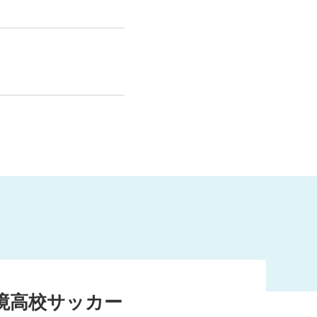
か夢追う緑の風
地域の
ションを掲げ、
も重要かつ優先
境高校サッカー