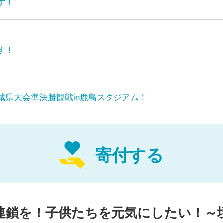
す！
す！
城県立境高等学校サッカー部です。
地域に元気感動つながりを」「楽しめてる
献できるリーダー人材育成」
城県大会準決勝観戦in鹿島スタジアム！
という３つのミッ
ーを通じた様々な方々とのつながりを最
います。
寄付する
連鎖を！子供たちを元気にしたい！～