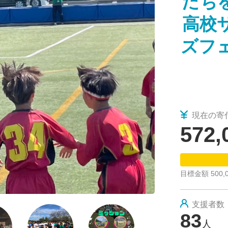
たち
2024/12/28
返礼品の発送を行います！
高校
ズフ
現在の寄
572,
目標金額 500,
支援者数
83
人