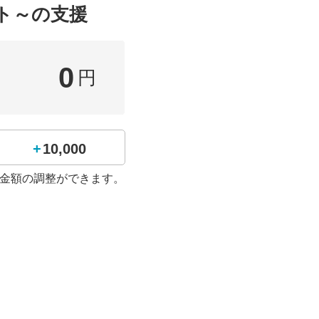
ト～の支援
0
円
+10,000
金額の調整ができます。
をしています。生徒全員
また、境トリ二タストッ
手伝いをさせて頂いてま