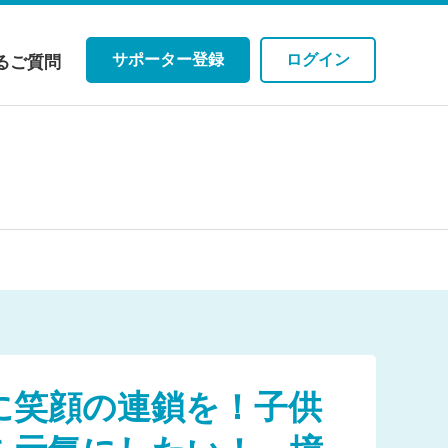
サポーター登録
ログイン
るご質問
アム！
アム！
に笑顔の連鎖を！子供