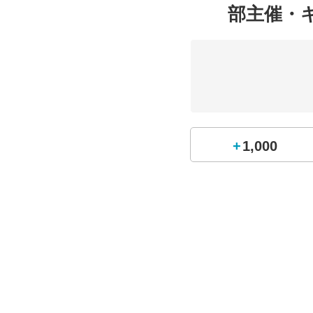
部主催・
+1,000
同じ町クラブの境トリ二
がユースキッズリーダー
プチームの試合ではボラ