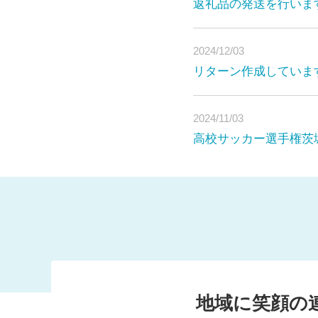
返礼品の発送を行いま
2024/12/03
リターン作成していま
こんにちは！私たちは茨
「
本校サッカー部は
2024/11/03
雲児」「社会貢
高校サッカー選手権茨
活性化とサッカ
すべき事項
として
地域に笑顔の