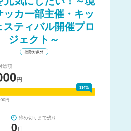
を元気にしたい！～境
サッカー部主催・キッ
ェスティバル開催プロ
ジェクト～
控除対象外
付総額
000
円
114%
000円
締め切りまで残り
0
日