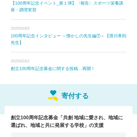
【100周年記念イベント_第１弾】〈報告〉スポーツ栄養講
座・調理実習
明秀学園日立高等学校は、1925(大
2025/02/03
100周年記念インタビュー ～懐かしの先生編⑦～【滑川孝則
正14)年9月5日に助川裁縫女学院が
先生】
設立され
2025年
に
創立100周年
を
迎えます。
2025/02/01
創立100周年記念募金に関する投稿…再開！
テーマは「共創」
寄付する
～地域に愛され、地域に選ばれ、
地域と共に発展する学校～
創立100周年記念募金「共創 地域に愛され、地域に
選ばれ、地域と共に発展する学校」の支援
令和7年（2025年）9月5日に明秀学園日立高等学校は創立1