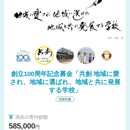
理実習
創立100周年記念募金「共創 地域に愛
され、地域に選ばれ、地域と共に発展
する学校」
控除対象
現在の寄付総額
585,000
円