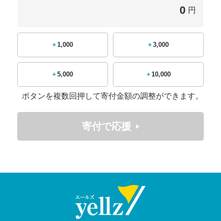
00周年を迎えます。
0
円
創立100周年記念プロジェクト委員会が発足し、様々な記念
イベントなどを企画中です。
記念イベントなどの情報は決定次第こちらのページとMeish
u Hitachi Newsでお伝えしていきます。
+1,000
+3,000
+5,000
+10,000
創立100年記念ロゴマーク決定
ボタンを複数回押して寄付金額の調整ができます。
寄付で応援