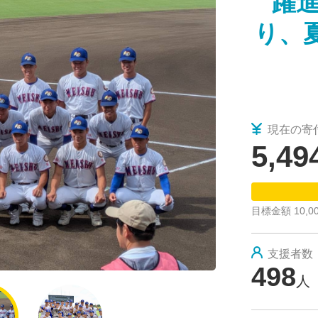
躍
2025/10/23
礼状等の発送について【事務室より】
り、
現在の寄
5,49
目標金額 10,00
支援者数
498
人