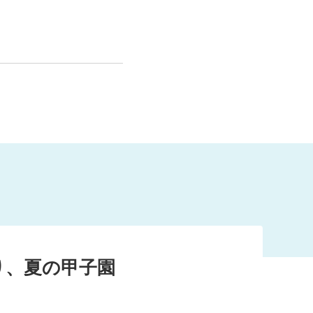
3
茨城大会を勝ち抜き、
本校で、何が何でも掴み
これまで支えていただき
英高校の前に1点差の惜
り、夏の甲子園
い入学をしてきた世代で
きます！！