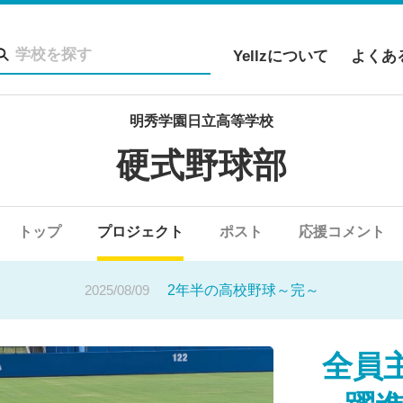
Yellzについて
よくあ
明秀学園日立高等学校
硬式野球部
2025/08/09
OBからの贈り物
2025/10/23
トップ
プロジェクト
礼状等の発送について【事務室より】
ポスト
応援コメント
2025/08/09
2年半の高校野球～完～
2025/08/09
OBからの贈り物
全員