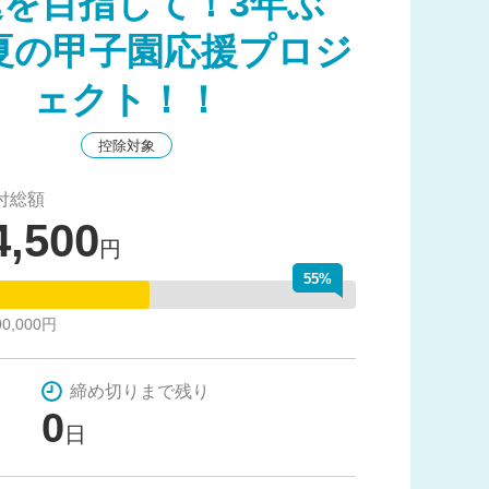
進を目指して！3年ぶ
夏の甲子園応援プロジ
ェクト！！
控除対象
付総額
4,500
円
55%
0,000円
締め切りまで残り
0
日