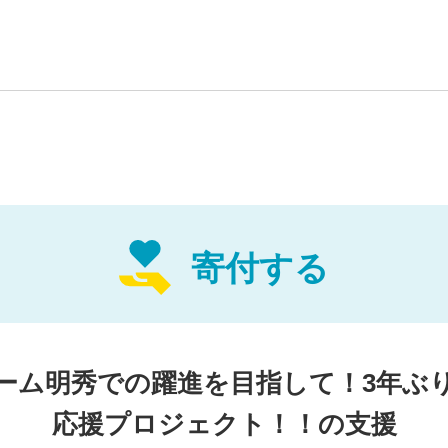
～
台へ
日立高等学校野球部は、第107回全国高等学校野球選手権大会
甲子園
出場を得ることができました！今年100周年を迎える
寄付する
チャンスをこの度、得ることができました！これもひとえに、
かげです。
出場からの勝利を挙げることができましたが、優勝した仙台育
ーム明秀での躍進を目指して！3年ぶ
先輩方が作られたチームを見て、明秀日立で野球をしたいと思
明秀日立の甲子園での新しい歴史
を作ってい
応援プロジェクト！！の支援