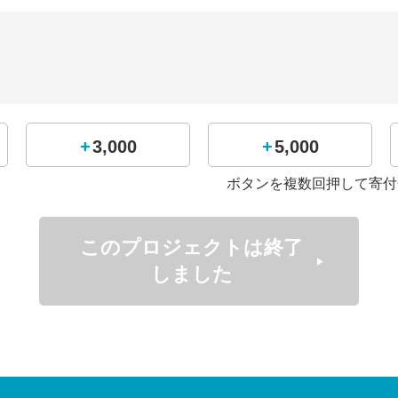
果
３－２ 牛久
+3,000
+5,000
ボタンを複数回押して寄付
１０－０ 土浦工
８－２ 水戸葵陵
このプロジェクトは終了
しました
１１－１ 岩瀬日大
７－２ 霞ヶ浦
、投打がかみ合った試合展開で勝利をおさめました！