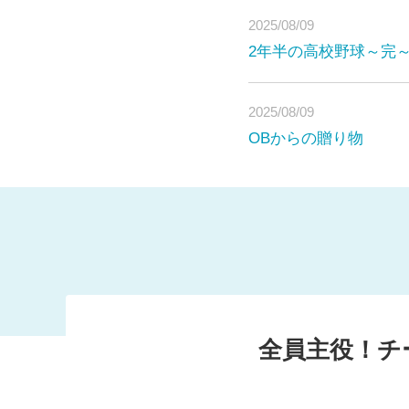
2025/08/09
2年半の高校野球～完
2025/08/09
3年ぶりの大舞
OBからの贈り物
この夏、私たち明秀学園
年ぶり2回目の
たかった全国への挑戦の
ました皆様のご支援のお
3年前の甲子園では、初
全員主役！チ
敗。今年の部員は、その
す。私たちのチームで、