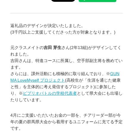
返礼品のデザインが決定いたしました。
(3千円以上ご支援してくださった方が対象となります。)
元クラスメイトの
吉田
芽生
さん(2年13組)がデザインしてく
れました。
吉田さんは、特進コースに所属し、空手部副主将を務めてい
ます。
さらには、課外活動にも積極的に取り組んでおり、※
GUN
MA LoveMyself プロジェクト
(高校生が「生涯を通じた健康
と性」を主体的に考え発信するプロジェクト)に参加した
り、※
ビブリオバトルの学校代表者
として県大会にも出場し
たりしています。
4月にご支援いただいたお金の一部を、チアリーダー部が今
年の夏の群馬県大会から着用するユニフォームに充てる予定
です。