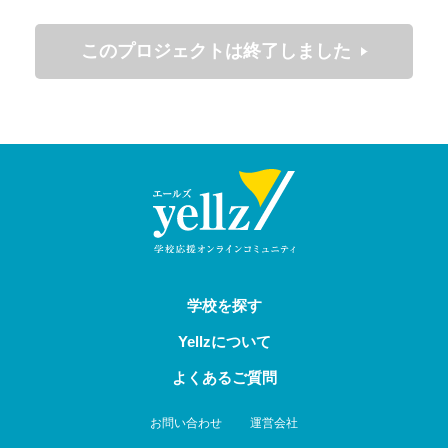
現在は、1年生20名・2年生13名・3年生12名、計45名の部
このプロジェクトは終了しました
公立校から甲子園へ
員が、「
」という目標を胸に
日々全力で練習に励んでいます。
学校を探す
Yellzについて
よくあるご質問
指導を務めるのは、本校野球部の卒業生でもある三木健太郎
監督。
お問い合わせ
運営会社
歴代の監督もOBという、伝統を「
部員が自ら継いできた
」