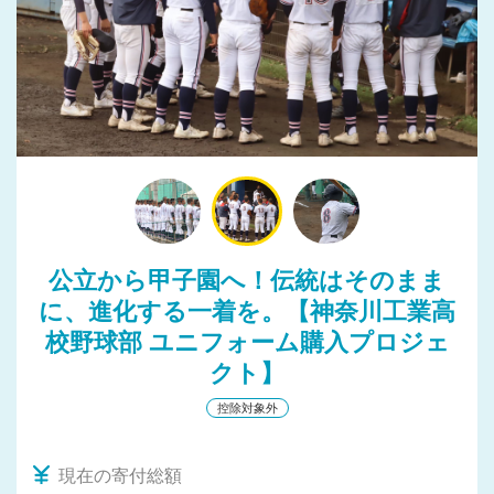
公立から甲子園へ！伝統はそのまま
に、進化する一着を。【神奈川工業高
校野球部 ユニフォーム購入プロジェ
クト】
控除対象外
現在の寄付総額