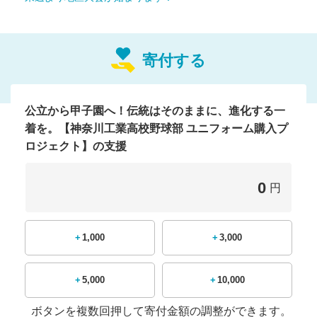
皆さまのご支援をお願い
いたします。
寄付する
公立から甲子園へ！伝統はそのままに、進化する一
はじめに｜伝統ある工業校から、甲子園へ
着を。【神奈川工業高校野球部 ユニフォーム購入プ
ロジェクト】の支援
いつも温かいご声援をありがとうございます。
神奈川県立神奈川工業高等学校
は、創立114年
0
円
の歴史を持つ
県内初の工業高校
です。
野球部
+1,000
+3,000
私
たち
の歴史も長く
、1990年と2004年の2度、
夏の神奈川県大会
準優勝
という偉業を成し遂げました。
ノーシードから決勝進出
特に2004年は
という劇的
+5,000
+10,000
な快進撃で、当時多くの注目を集めました。
その時の
情熱
と
誇り
は、今もチームに息づいています。
ボタンを複数回押して寄付金額の調整ができます。