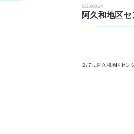
2026/02/24
阿久和地区セ
２/７に阿久和地区セン