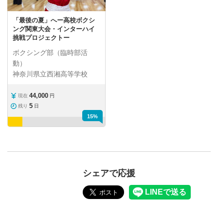
「最後の夏」へー高校ボクシ
ング関東大会・インターハイ
挑戦プロジェクトー
ボクシング部（臨時部活
動）
神奈川県立西湘高等学校
44,000
現在
円
5
残り
日
15%
シェアで応援