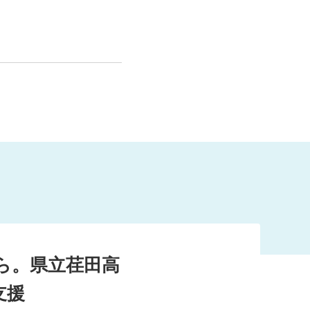
です。
いたします。
ら。県立荏田高
支援
たり神奈川県のスポーツ