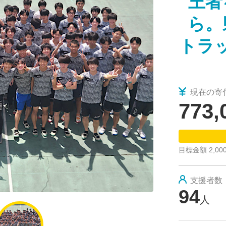
王者
2025/12/01
荏田高校陸上競技部インスタグラム
ら。
トラ
現在の寄
773,
目標金額 2,000
支援者数
94
人