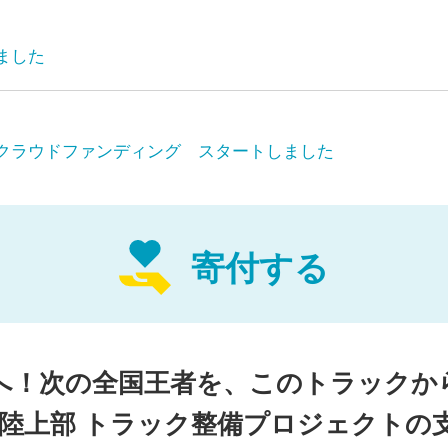
ました
ために、
トラックの整備
が必要
クラウドファンディング スタートしました
かいご支援をよろしくお願い
寄付する
｜よっしゃ！荏田高！！
へ！次の全国王者を、このトラックか
学校
は今年で創立47年。
 陸上部 トラック整備プロジェクトの
して初の体育コースを設置（現在は普通科のみ）し、長年にわ