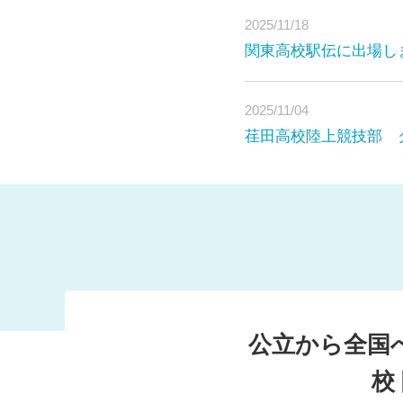
2025/11/18
関東高校駅伝に出場し
2025/11/04
その
荏田高校陸上競技部 
皆さまの温
私たちについて
公立から全国
神奈川県立荏田高等
校
開校当初から県立高校と