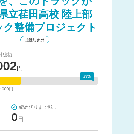
を、このトラックか
県立荏田高校 陸上部
ック整備プロジェクト
控除対象外
付総額
002
円
39%
,000円
締め切りまで残り
0
日