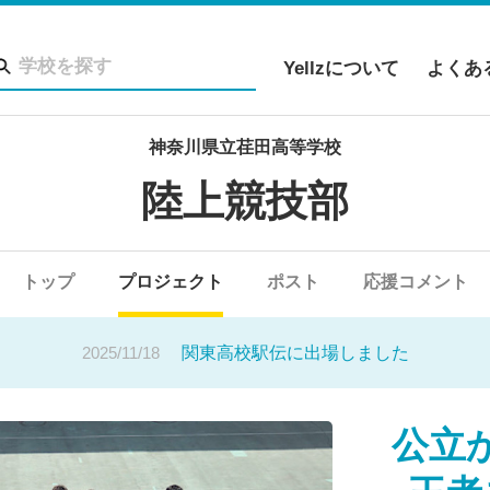
Yellzについて
よくあ
神奈川県立荏田高等学校
陸上競技部
04
荏田高校陸上競技部 クラウドファンディング スタート
2025/12/01
トップ
プロジェクト
荏田高校陸上競技部インスタグラム
ポスト
応援コメント
2025/11/18
関東高校駅伝に出場しました
04
荏田高校陸上競技部 クラウドファンディング スタート
公立