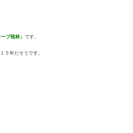
ローブ植林」
です。
１５年だそうです。