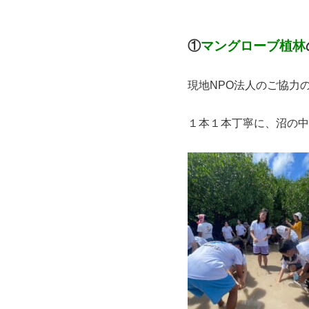
①
マングローブ植林
現地NPO法人のご協力
１本１本丁寧に、沼の中