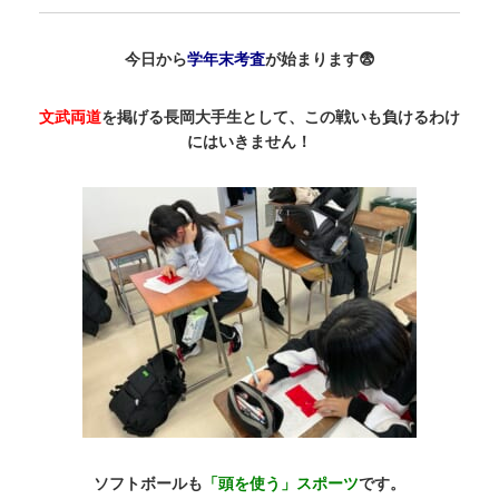
今日から
学年末考査
が始まります😨
文武両道
を掲げる長岡大手生として、この戦いも負けるわけ
にはいきません！
ソフトボールも
「頭を使う」スポーツ
です。