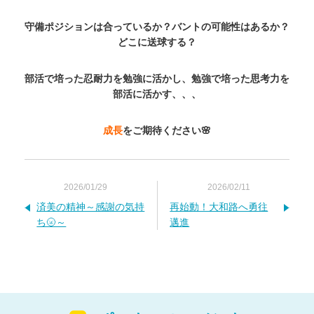
守備ポジションは合っているか？バントの可能性はあるか？
どこに送球する？
部活で培った忍耐力を勉強に活かし、勉強で培った思考力を
部活に活かす、、、
成長
をご期待ください🌸
2026/01/29
2026/02/11
済美の精神～感謝の気持
再始動！大和路へ勇往
ち🌝～
邁進