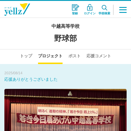
登録
ログイン
学校検索
2025/08/12
中越高等学校
いよいよ明日、初戦を迎えます
野球部
2026/02/28
プロジェクト収支報告
トップ
プロジェクト
ポスト
応援コメント
2025/08/14
応援ありがとうございました
2025/08/12
いよいよ明日、初戦を迎えます
2026/02/28
プロジェクト収支報告