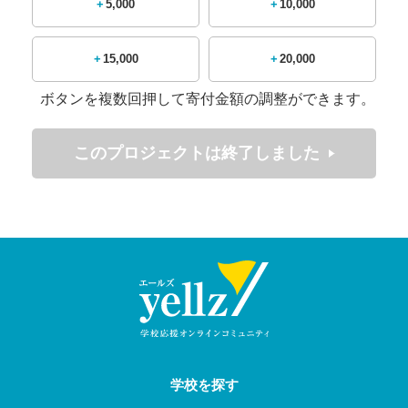
+5,000
+10,000
て「新潟県史上初の日本一」を本気で目指しています。
【近年の成績】
+15,000
+20,000
2025年 春季北信越大会 準決勝
春季新潟大会 優勝
ボタンを複数回押して寄付金額の調整ができます。
2024年 秋季北信越大会 １回戦
秋季新潟大会 準優勝
このプロジェクトは終了しました
選手権新潟大会 準決勝
春季新潟大会 ４回戦
そして今回、2025年夏の新潟大会を制し、7年ぶり12回目と
なる甲子園出場が決定いたしました！！
【新潟県大会の結果】
２回戦 中越 １９－０ 塩沢商工・十日町総合
３回戦 中越 ６－２ 日本文理
学校を探す
４回戦 中越 ７－０ 長岡工業