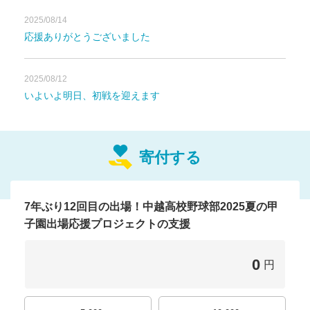
創立120周年
の節目に、再
2025/08/14
応援ありがとうございました
び聖地・
甲子園
へ。
2025/08/12
いよいよ明日、初戦を迎えます
はじめに
中越高校は、2025年に創立120周年を迎える歴史ある学校で
寄付する
す。
その歩みは、明治38年に開校された齋藤女学館に始まり、
昭和31年に現在の中越高等学校として男女共学化されてか
らも、地域に根ざした教育を続けています。
7年ぶり12回目の出場！中越高校野球部2025夏の甲
子園出場応援プロジェクトの支援
その中で、本校野球部は創部以来50年以上の歴史と伝統を
誇り、過去11回の夏の甲子園出場を果たしてきました。
0
円
部訓である【疾風知勁草】を心に刻み、選手たちは日々の厳
しい練習と学校生活に全力で向き合っています。
指導にあたる根津部長、本田監督のもと、チーム一丸となっ