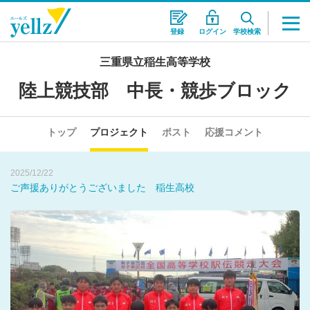
登録
ログイン
学校検索
2025/12/16
三重県立稲生高等学校
全国大会出場 壮行会（稲生高校）
陸上競技部 中長・競歩ブロック
2026/01/08
天皇盃 都道府県対抗駅伝 三重県代表に６名が選抜されました
トップ
プロジェクト
ポスト
応援コメント
2025/12/22
ご声援ありがとうございました 稲生高校
2025/12/16
全国大会出場 壮行会（稲生高校）
2026/01/08
天皇盃 都道府県対抗駅伝 三重県代表に６名が選抜されました