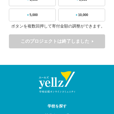
るためには、皆様からの温かい御支援が不可欠な状況
にございます。
つきましては、誠に恐縮ではございますが、全国大会
+5,000
+10,000
出場に向けた選手たちの挑戦をご支援いただきたく、
クラウドファンディングを立ち上げさせていただきま
ボタンを複数回押して寄付金額の調整ができます。
した。
皆様の御厚情が、選手たちの大きな励みとなります。
このプロジェクトは終了しました
どうぞ御協力のほど、心よりお願い申し上げます。
ご支援は下記の用途に使用させていただき
ます。
県からの旅費・宿泊料の支給につきましては、本大会
期間中にかかる半分程度の補助にとどまっており、皆
様の温かいご支援を賜りますよう、重ねてお願い申し
上げます。
・試走に伴う交通費、宿泊費
学校を探す
・本大会に伴う交通費、宿泊費