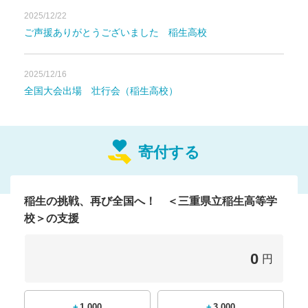
2025/12/22
ご声援ありがとうございました 稲生高校
１．経緯・目的
本校陸上競技部は、令和7年11月1日（土）に開催さ
2025/12/16
れました 「三重県高等学校駅伝競走大会」 におきま
全国大会出場 壮行会（稲生高校）
して、男子・女子ともに優勝を果たし、「男子第76
回・女子第37回 全国高等学校駅伝競走大会」への出
場が決定いたしました。
寄付する
男子は 昨年に続き2年連続、女子は 実に34年ぶりと
なる全国大会への切符です。
これもひとえに、日頃より温かい御支援と御声援を賜
りました皆様のお力添えの賜物であり、部員・関係者
稲生の挑戦、再び全国へ！ ＜三重県立稲生高等学
一同、心より御礼申し上げます。
校＞の支援
大会は 12月21日（日）京都市内で開催され、三重県
代表として、全国の強豪校と肩を並べ、これまで積み
0
上げてきた練習のすべてを発揮し、最後まで全力で走
円
り抜く覚悟です。
しかしながら、全国大会に向けた試走・移動・宿泊費
等の諸費用が多岐にわたり、部員の活動を十分に支え
+1,000
+3,000