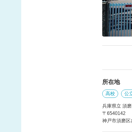
所在地
高校
公
兵庫県立 須
〒6540142
神戸市須磨区友