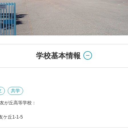
学校基本情報
立
共学
磨友が丘高等学校：
ケ丘1-1-5