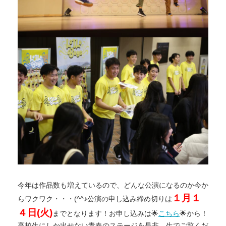
今年は作品数も増えているので、どんな公演になるのか今か
１月１
らワクワク・・・(^^♪
公演の申し込み締め切りは
４日(火)
までとなります！
お申し込みは🌟
こちら
🌟から！
高校生にしか出せない青春のステージを是非、生でご覧くだ