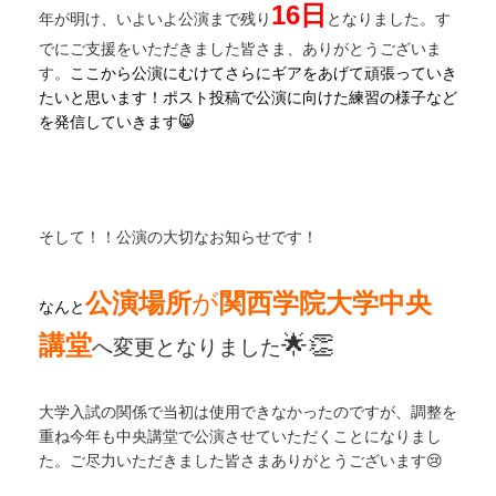
16日
年が明け、いよいよ公演まで残り
となりました。
す
でにご支援をいただきました皆さま、ありがとうございま
す。
ここから公演にむけてさらにギアをあげて頑張っていき
たいと思います！ポスト投稿で公演に向けた練習の様子など
を発信していきます😸
そして！！公演の大切なお知らせです！
公演場所
が
関西学院大学
中央
なんと
講堂
🌟
👏
へ変更となりました
大学入試の関係で当初は使用できなかったのですが、調整を
重ね
今年も中央講堂で公演させていただくことになりまし
た。
ご尽力いただきました皆さま
ありがとうございます😢