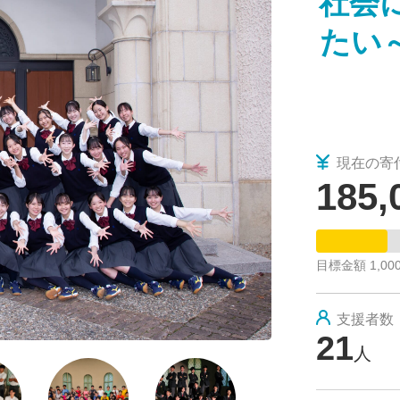
社会
2025/03/10
公演無事終了✨
たい
現在の寄
185,
目標金額 1,000
支援者数
21
人