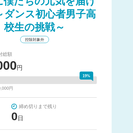
に僕たちの元気を届け
～ダンス初心者男子高
校生の挑戦～
控除対象外
付総額
000
円
19%
,000円
締め切りまで残り
0
日