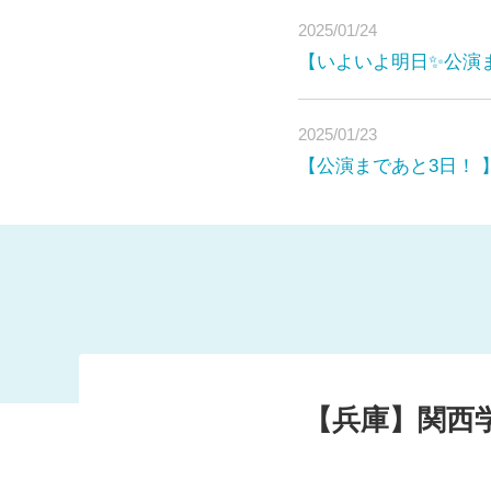
2025/01/24
【いよいよ明日✨公演
2025/01/23
【公演まであと3日！ 
こんにちは。兵庫県の関
部
このプロジェクトは
たい
【兵庫】関西
という活動を支援