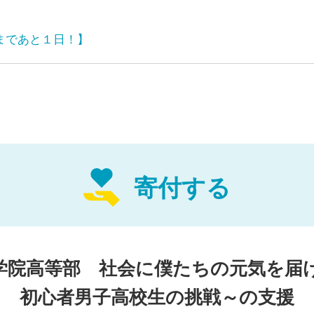
まであと１日！】
】
寄付する
西学院（カンセイガクイン）高等部「ロイロボーイズ」です。
活と並行してダンスに励む男子高校生たちが、地域や
学院高等部 社会に僕たちの元気を届
していただくプロジェクトです。
初心者男子高校生の挑戦～の支援