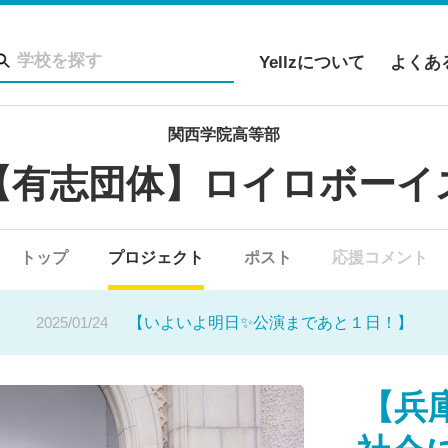
Yellzについて
よくあ
関西学院高等部
【有志団体】ロイロボーイ
2025/01/23
【公演まであと3日！ 】
2025/03/10
トップ
プロジェクト
公演無事終了✨
ポスト
応援コメント
2025/01/24
【いよいよ明日✨公演まであと１日！】
2025/01/23
【公演まであと3日！ 】
【兵