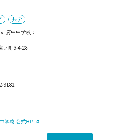
立
共学
立 府中中学校：
ノ町5-4-28
-3181
中学校 公式HP