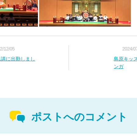
2/12/05
2024/0
恩講に出勤しまし
島原キッ
ンガ
ポストへのコメント