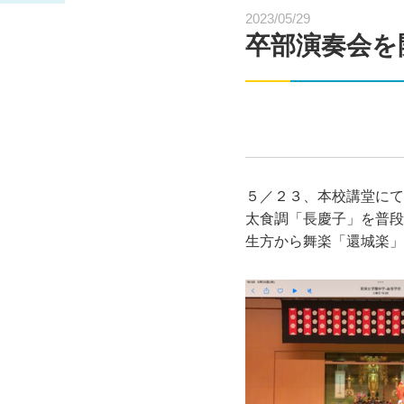
2023/05/29
卒部演奏会を
５／２３、本校講堂にて
太食調「長慶子」を普段
生方から舞楽「還城楽」