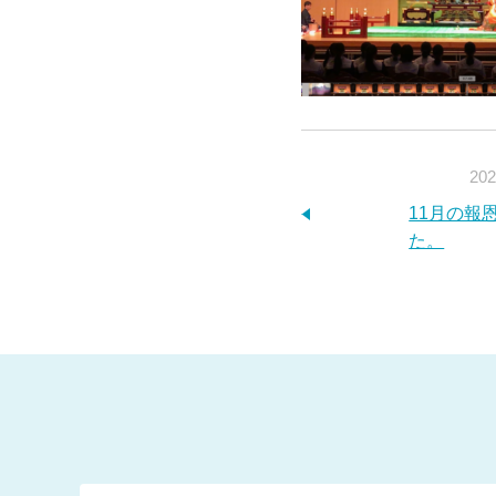
202
11月の報
た。