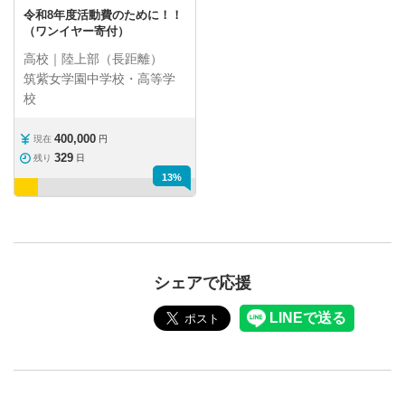
令和8年度活動費のために！！
（ワンイヤー寄付）
高校｜陸上部（長距離）
筑紫女学園中学校・高等学
校
400,000
現在
円
329
残り
日
13%
シェアで応援