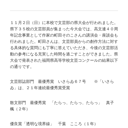
１１月２日（日）に本校で文芸部の県大会が行われました。
県下３５校の文芸部員が集まった今大会では、高文連４０周
年記念事業として作家の町田そのこさんの講演会・座談会も
行われました。町田さんは、文芸部員からの創作方法に対す
る具体的な質問にも丁寧に答えていただき、今後の文芸部活
動の参考になる充実した時間を過ごすことができました。県
大会で発表された福岡県高等学校文芸コンクールの結果以下
の通りです。
文芸部誌部門 最優秀賞 いさらゐ６７号 ※「いさら
ゐ」は、２１年連続最優秀賞受賞
散文部門 最優秀賞 「たらっ、たらっ、たらっ」 真子
楓（２年）
優良賞「透明な境界線」 千葉 こころ（１年）