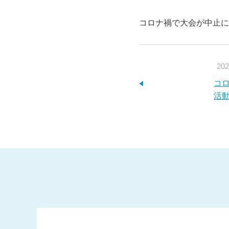
コロナ禍で大会が中止に
202
コ
活