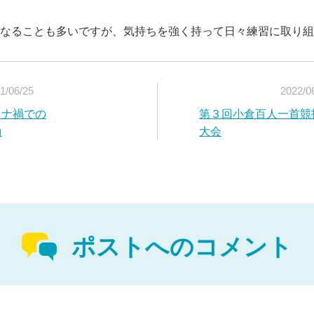
なることも多いですが、気持ちを強く持って日々練習に取り組
1/06/25
2022/0
ロナ禍での
第３回小倉百人一首競
動
大会
ポストへのコメント