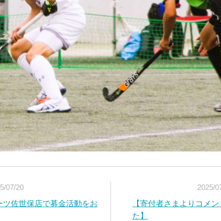
5/07/20
2025/0
ポーツ佐世保店で募金活動をお
【寄付者さまよりコメン
た】