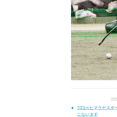
202
7/21㈪ヒマラヤス
こないます