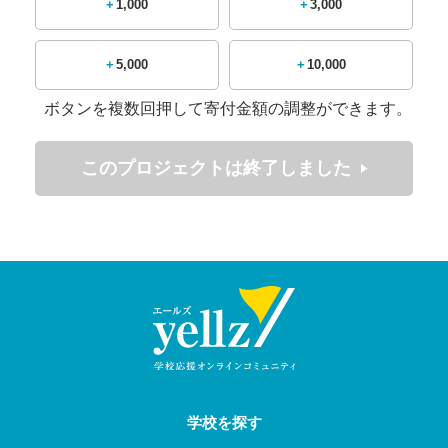
+1,000
+3,000
神村らしい泥臭くつなぐ野球を展開できるように頑
張りたいと思います。
+5,000
+10,000
選手達は，甲子園という大舞台でチーム全員が意
ボタンを複数回押して寄付金額の調整ができます。
識を共有し全員野球で臨みますので，皆様の温かく
も力強いご声援をいただきますよう，よろしくお願
このプロジェクトは終了しました
い申し上げます。
学校を探す