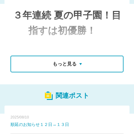
３年連続 夏の甲子園！目
指すは初優勝！
～『
知愛・にんげん力野
もっと見る
球
』神村学園男子野球部
～
関連ポスト
2025/08/10
神村学園高等部男子硬式野球部は，県大会での厳
順延のお知らせ１２日→１３日
しい試合を競り勝ち３年連続８回目の夏の全国高校