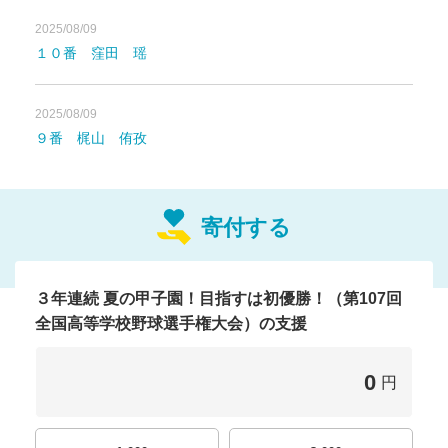
野球選手権大会の出場が決まりました。
2025/08/09
１０番 窪田 瑶
今年の夏のテーマは
「知愛・にん
げん力野球」
2025/08/09
９番 梶山 侑孜
知愛の「知」は“知恵”。
知恵は裏切らず財産にも
なり，戦略にも活かされます。
野球を知り，人を知
寄付する
る。その結果，仲間意識が生まれチーム力につなが
ると考えています。
３年連続 夏の甲子園！目指すは初優勝！（第107回
そして“愛”は，皆様から愛されるチーム，皆様を
全国高等学校野球選手権大会）の支援
愛するチーム，感謝の気持ちを愛という形で恩返し
することを意味しております。
0
円
甲子園でもこの気持ちを忘れずに，誰かのために
頑張れる助け合えるチームで戦い，これまで同様，