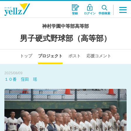
登録
ログイン
学校検索
2025/08/09
神村学園中等部高等部
９番 梶山 侑孜
男子硬式野球部（高等部）
2025/08/10
順延のお知らせ１２日→１３日
トップ
プロジェクト
ポスト
応援コメント
2025/08/09
１０番 窪田 瑶
2025/08/09
９番 梶山 侑孜
2025/08/10
順延のお知らせ１２日→１３日