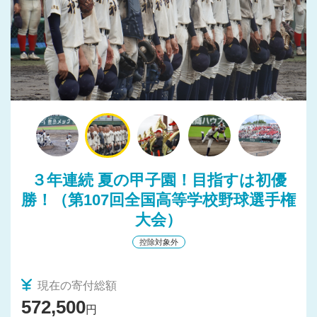
３年連続 夏の甲子園！目指すは初優
勝！（第107回全国高等学校野球選手権
大会）
控除対象外
現在の寄付総額
572,500
円