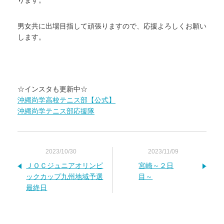
ります。
男女共に出場目指して頑張りますので、応援よろしくお願い
します。
☆インスタも更新中☆
沖縄尚学高校テニス部【公式】
沖縄尚学テニス部応援隊
2023/10/30
2023/11/09
ＪＯＣジュニアオリンピ
宮崎～２日
ックカップ九州地域予選
目～
最終日