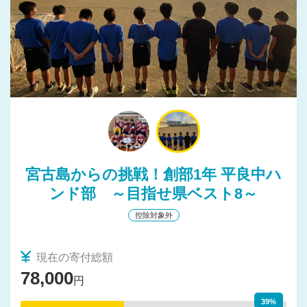
宮古島からの挑戦！創部1年 平良中ハ
ンド部 ～目指せ県ベスト8～
控除対象外
現在の寄付総額
78,000
円
39%