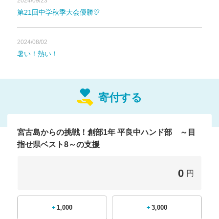
2024/09/23
でベスト８になる
」
という目標に向かってお
第21回中学秋季大会優勝🎊
ります。
引き続きになり恐縮ですがご支援応援のほど、どうぞ
2024/08/02
よろしくお願いいたします。
暑い！熱い！
5/25（土）追記
表示目標も第二目標の
200,000円
に変更をさせて頂いて
おります。
寄付する
宮古島からの挑戦！創部1年 平良中ハンド部 ～目
指せ県ベスト8～の支援
新規連
絡
0
円
さっそくのご支援本当にありが
とうございます！！
+1,000
+3,000