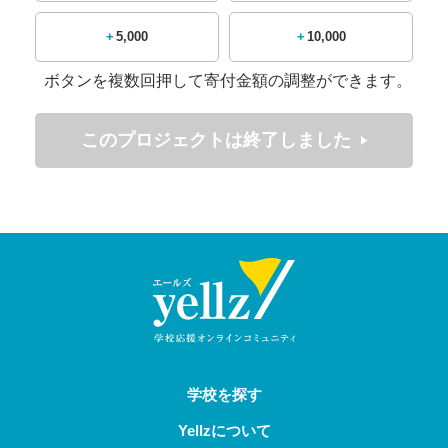
第一目標が到達できました！
本
+5,000
+10,000
当に嬉しいです！！
ボタンを複数回押して寄付金額の調整ができます。
ボールについて動いて参りま
す！
このプロジェクトは終了しました
引き続き
第二目標
に向けて支援
を賜れましたら幸いです。
宮古島からの挑戦！
学校を探す
創部1年 平良中ハンド部
～目指
Yellzについて