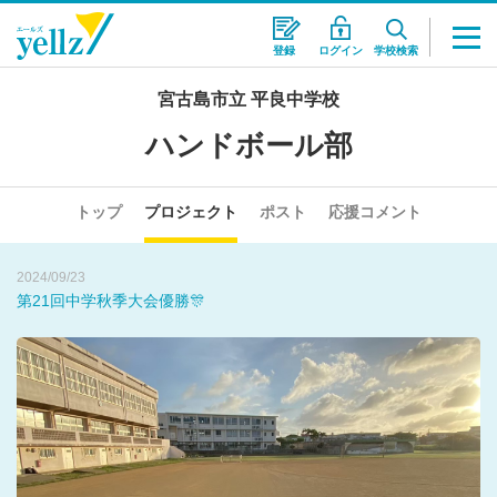
登録
ログイン
学校検索
2024/08/02
宮古島市立 平良中学校
暑い！熱い！
ハンドボール部
2025/05/30
皆さんの応援のおかげで･･･！
トップ
プロジェクト
ポスト
応援コメント
2024/09/23
第21回中学秋季大会優勝🎊
2024/08/02
暑い！熱い！
2025/05/30
皆さんの応援のおかげで･･･！