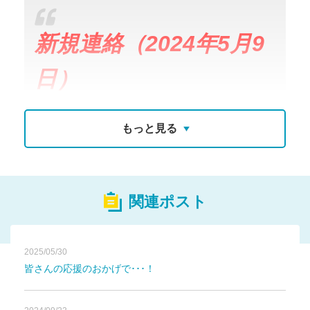
新規連
絡（2024年5月9
日）
皆様のご支援のおかげでたくさんの新入部員が入って
くれました。
もっと見る
12名
2023年度は
の部で創部しましたが、2024年度は
27名
の部として2年目のスタートをしております。
もともと第二目標に向けてプロジェクトを継続する意
関連ポスト
向でしたが、たくさんの部員が入ってくれたことによ
り、動き出したが遅くなってしまいました。
一年生がたくさん入ってくれたことで、２年生もとて
2025/05/30
も良い刺激になっており、２学年ともに切磋琢磨がで
皆さんの応援のおかげで･･･！
きている状況です。
「
県
みんな共通してハンドボールが大好きで、本気で