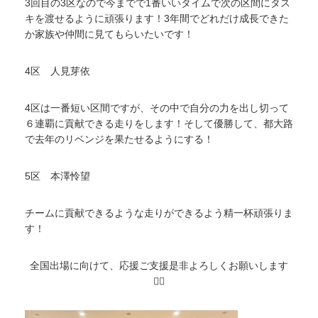
3回目の3区なので今までで1番いいタイムで次の区間にタス
キを渡せるように頑張ります！3年間でどれだけ成長できた
か家族や仲間に見てもらいたいです！
4区 人見芽依
4区は一番短い区間ですが、その中で自分の力を出し切って
６連覇に貢献できる走りをします！そして優勝して、都大路
で去年のリベンジを果たせるようにする！
5区 本澤怜望
チームに貢献できるような走りができるよう精一杯頑張りま
す！
全国出場に向けて、応援ご支援是非よろしくお願いします
🙇‍♂️