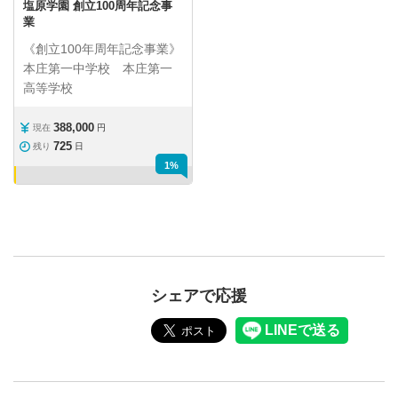
塩原学園 創立100周年記念事
業
《創立100年周年記念事業》
本庄第一中学校 本庄第一
高等学校
388,000
現在
円
725
残り
日
1%
シェアで応援