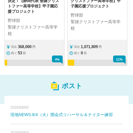
決定！【静岡代表 聖隷クリス
クリストファー高等学校】甲
トファー高等学校】甲子園応
子園応援プロジェクト
援プロジェクト
野球部
野球部
聖隷クリストファー高等学
聖隷クリストファー高等学
校
校
368,000
1,071,809
現在
円
現在
円
53
0
残り
日
残り
日
4%
11%
ポスト
2026/08/05
現地NEWS:8/4（火）開会式リハーサル＆ナイター練習
2026/08/04