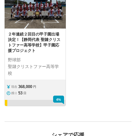
２年連続２回目の甲子園出場
決定！【静岡代表 聖隷クリス
トファー高等学校】甲子園応
援プロジェクト
野球部
聖隷クリストファー高等学
校
368,000
現在
円
53
残り
日
4%
シェアで応援