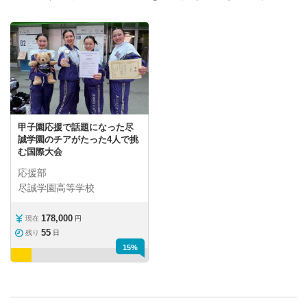
甲子園応援で話題になった尽
誠学園のチアがたった4人で挑
む国際大会
応援部
尽誠学園高等学校
178,000
現在
円
55
残り
日
15%