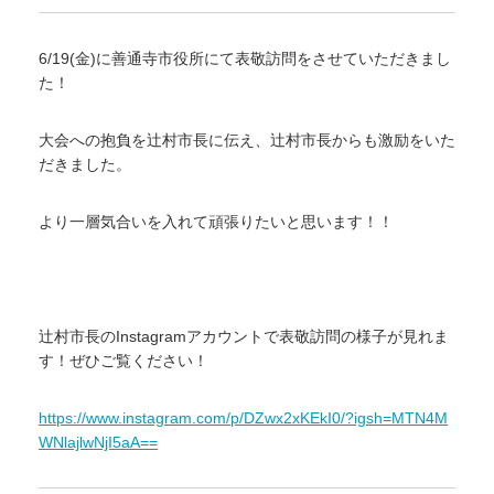
6/19(金)に善通寺市役所にて表敬訪問をさせていただきまし
た！
大会への抱負を辻村市長に伝え、辻村市長からも激励をいた
だきました。
より一層気合いを入れて頑張りたいと思います！！
辻村市長のInstagramアカウントで表敬訪問の様子が見れま
す！ぜひご覧ください！
https://www.instagram.com/p/DZwx2xKEkI0/?igsh=MTN4M
WNlajlwNjI5aA==