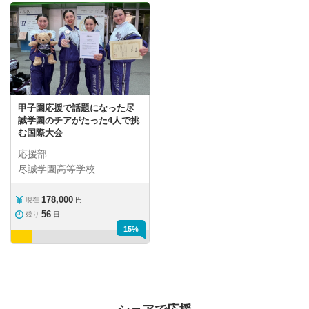
甲子園応援で話題になった尽
誠学園のチアがたった4人で挑
む国際大会
応援部
尽誠学園高等学校
178,000
現在
円
56
残り
日
15%