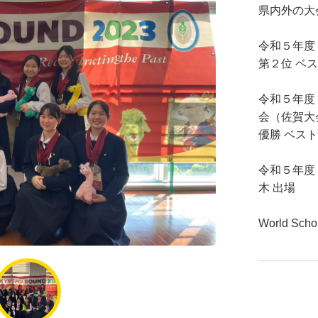
県内外の大
令和５年度
第２位 ベ
令和５年度
会（佐賀大
優勝 ベス
令和５年度
木 出場
World Sch