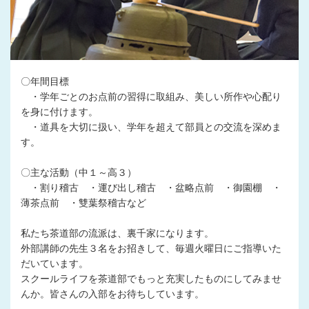
〇年間目標
・学年ごとのお点前の習得に取組み、美しい所作や心配り
を身に付けます。
・道具を大切に扱い、学年を超えて部員との交流を深めま
す。
〇主な活動（中１～高３）
・割り稽古 ・運び出し稽古 ・盆略点前 ・御園棚 ・
薄茶点前 ・雙葉祭稽古など
私たち茶道部の流派は、裏千家になります。
外部講師の先生３名をお招きして、毎週火曜日にご指導いた
だいています。
スクールライフを茶道部でもっと充実したものにしてみませ
んか。皆さんの入部をお待ちしています。