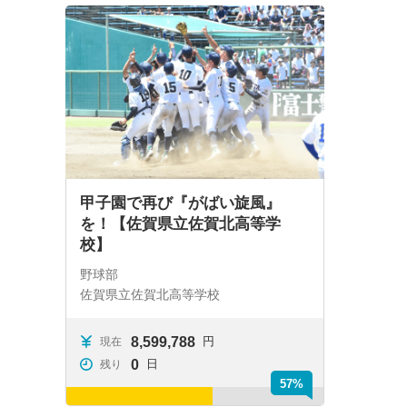
甲子園で再び『がばい旋風』
を！【佐賀県立佐賀北高等学
校】
野球部
佐賀県立佐賀北高等学校
8,599,788
円
現在
0
日
残り
57%