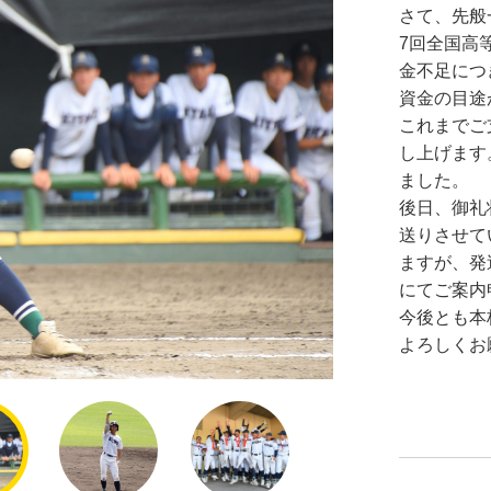
さて、先般
7回全国高
金不足につ
資金の目途
これまでご
し上げます
ました。
後日、御礼
送りさせて
ますが、発
にてご案内
今後とも本
よろしくお