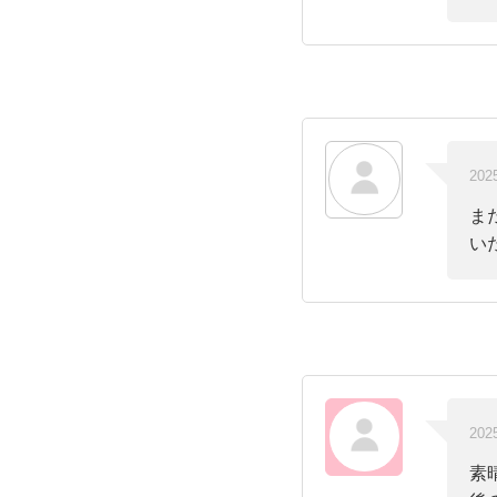
202
ま
い
202
素