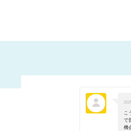
202
こ
で
機