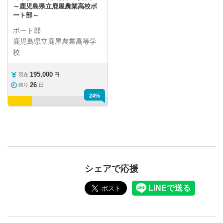
～鹿児島県立鹿屋農業高校ボ
ート部～
ボート部
鹿児島県立鹿屋農業高等学
校
195,000
現在
円
26
残り
日
24%
シェアで応援