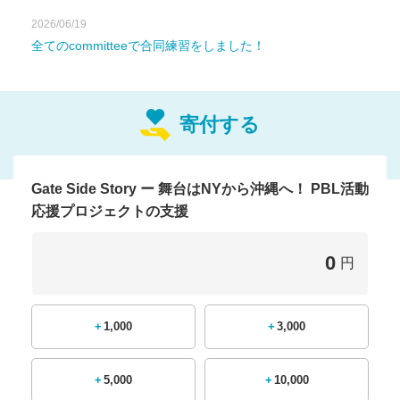
ュージカルです。
2026/06/19
全てのcommitteeで合同練習をしました！
Music（歌、楽器）、Amicus English（英語）、Japanese
（日本語翻訳）、Physical Education（ダンス）、Tech Arts
（舞台装置製作）、
寄付する
Home Economics（舞台衣装作成）、 Fine Arts（舞台装飾
作成）と、各教科が協力して授業を行いパフォーマンスデイ
の準備をします。
PBL活動の成果発表の場であるパフォーマンスディの開催に
Gate Side Story ー 舞台はNYから沖縄へ！ PBL活動
向けて温かなサポートをお願いいたします。
応援プロジェクトの支援
0
ご挨拶
円
みなさん、こんにちは！
+1,000
+3,000
このたび、３年前に上演いたしました「ゲートサイドストー
リー」を、再度披露させていただく運びとなりました。
+5,000
+10,000
前回の上演に際しましては、クラウドファンディングに多大