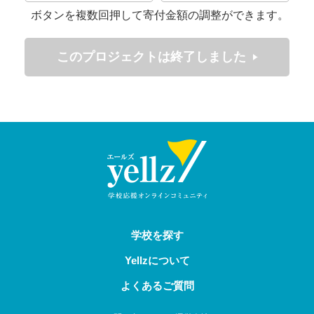
なるご支援を賜り、誠にありがとうございました。
ボタンを複数回押して寄付金額の調整ができます。
本校では、これまで３回にわたるミュージカル上演で培った
このプロジェクトは終了しました
経験を踏まえ、内容のさらなるブラッシュアップを図るとと
もに、
衣装の追加・リニューアルや舞台装置の充実を計画しており
ます。
より質の高い舞台を実現するため、皆様のご支援が不可欠で
ございます。
今年度も、引き続きご支援をどうぞよろしくお願いいたしま
す。
衣装や舞台装置は、登場人物の個性や物語の世界観を形に
学校を探す
し、観客の心を動かすために欠かせない大切な要素です。
Yellzについて
生徒たちの夢や情熱を舞台で輝かせるため、私たちはより質
の高い表現を目指しています。
よくあるご質問
しかし現在、その実現に必要な予算が十分ではありません。