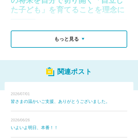
の将来を自分で切り開く「自立し
た子ども」を育てることを理念に
沖縄アミークスインターナショナル中学校PBL
活動にご支援をお願いいたします。
もっと見る
この寄付金は、2026年度1学期の沖縄アミークスインターナ
ショナル中学校PBL活動費用のために活用いたします。
沖縄アミークスインターナショナル中学校では科目横断的
関連ポスト
（Cross Curricular）に毎年異なったテーマでProject (Probl
em) Based Learningを行っています。
2026/07/01
舞台はNYから沖縄へ！
皆さまの温かいご支援、ありがとうございました。
1970年代の沖縄を舞台にした「Gate Side Story（ゲートサ
2026/06/26
イド物語）」は、「ロミオとジュリエット」と「ウエストサ
いよいよ明日、本番！！
イドサイドストーリー」の内容をベースにした、
米軍関係者と沖縄県民との複雑な関係性を深く掘り下げたミ