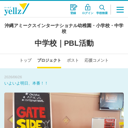
登録
ログイン
学校検索
沖縄アミークスインターナショナル幼稚園・小学校・中学
2026/06/19
校
全てのcommitteeで合同練習をしました！
中学校｜PBL活動
2026/07/01
皆さまの温かいご支援、ありがとうございました。
トップ
プロジェクト
ポスト
応援コメント
2026/06/26
いよいよ明日、本番！！
2026/06/19
全てのcommitteeで合同練習をしました！
2026/07/01