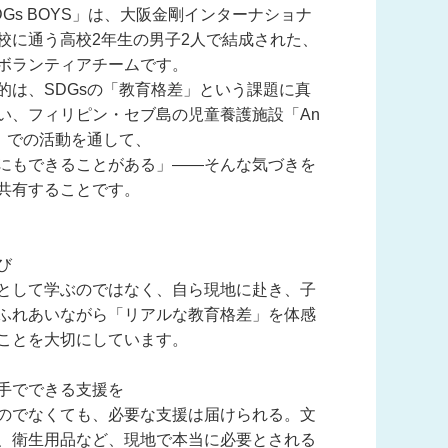
DGs BOYS」は、大阪金剛インターナショナ
校に通う高校2年生の男子2人で結成された、
ボランティアチームです。
的は、SDGsの「教育格差」という課題に真
い、フィリピン・セブ島の児童養護施設「An
ome」での活動を通して、
にもできることがある」――そんな気づきを
共有することです。
び
して学ぶのではなく、自ら現地に赴き、子
ふれあいながら「リアルな教育格差」を体感
ことを大切にしています。
手でできる支援を
でなくても、必要な支援は届けられる。文
、衛生用品など、現地で本当に必要とされる