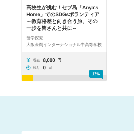
高校生が挑む！セブ島「Anya's
Home」でのSDGsボランティア
～教育格差と向き合う旅、その
一歩を皆さんと共に～
留学探究
大阪金剛インターナショナル中高等学校
8,000
円
現在
0
日
残り
13%