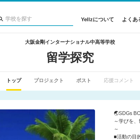
Yellzについて
よくあ
大阪金剛インターナショナル中高等学校
留学探究
トップ
プロジェクト
ポスト
応援コメント
🌏SDGs
～学びを、
～
■活動の目