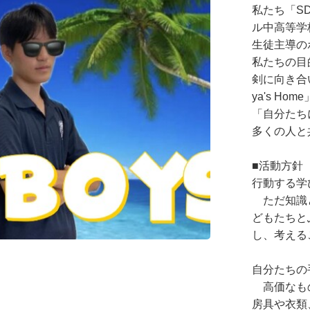
私たち「S
ル中高等学
生徒主導の
私たちの目
剣に向き合
ya's H
「自分たち
多くの人と
■活動方針
行動する学
ただ知識と
どもたちと
し、考える
自分たちの
高価なもの
房具や衣類